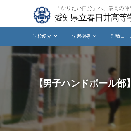
Skip
「なりたい自分」へ、最高の仲
to
愛知県立春日井高等
content
学校紹介
学習指導
理数コー
【男子ハンドボール部