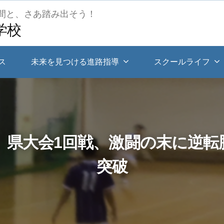
間と、さあ踏み出そう！
学校
ス
未来を見つける進路指導
スクールライフ
】県大会1回戦、激闘の末に逆転
突破