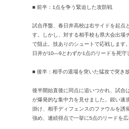
■ 前半：1点を争う緊迫した攻防戦
試合序盤、春日井高校は右サイドを起点
す。しかし、対する相手校も県大会出場
で阻止。技ありのシュートで応戦します
日井が10—9とわずか1点のリードを死
■ 後半：相手の退場を突いた猛攻で突き
後半開始直後に同点に追いつかれ、試合
が爆発的な集中力を見せました。鋭い速
掛け、相手ディフェンスのファウルを誘
強め、連続得点で一挙に5点のリードを広