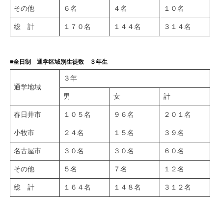
その他
６名
４名
１０名
総 計
１７０名
１４４名
３１４名
■全日制 通学区域別生徒数 ３年生
３年
通学地域
男
女
計
春日井市
１０５名
９６名
２０１名
小牧市
２４名
１５名
３９名
名古屋市
３０名
３０名
６０名
その他
５名
７名
１２名
総 計
１６４名
１４８名
３１２名