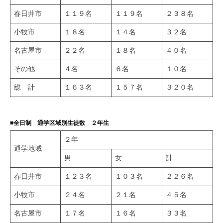
春日井市
１１９名
１１９名
２３８名
小牧市
１８名
１４名
３２名
名古屋市
２２名
１８名
４０名
その他
４名
６名
１０名
総 計
１６３名
１５７名
３２０名
■全日制 通学区域別生徒数 ２年生
２年
通学地域
男
女
計
春日井市
１２３名
１０３名
２２６名
小牧市
２４名
２１名
４５名
名古屋市
１７名
１６名
３３名