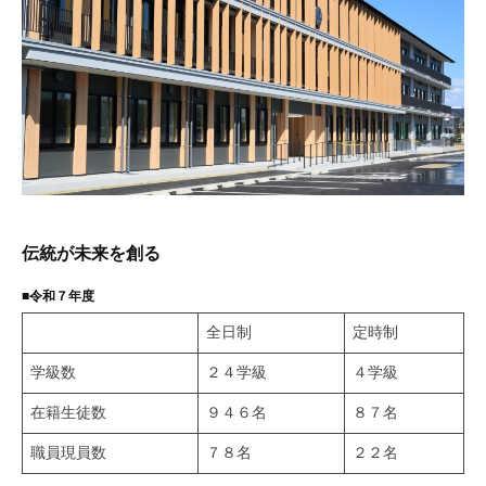
概
況
2025
年
11
月
27
日
伝統が未来を創る
■令和７年度
全日制
定時制
学級数
２４学級
４学級
在籍生徒数
９４６名
８７名
職員現員数
７８名
２２名