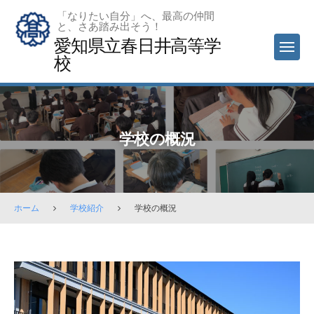
Skip
「なりたい自分」へ、最高の仲間
と、さあ踏み出そう！
to
愛知県立春日井高等学
content
MEN
校
学校の概況
ホーム
学校紹介
学校の概況
学
校
の