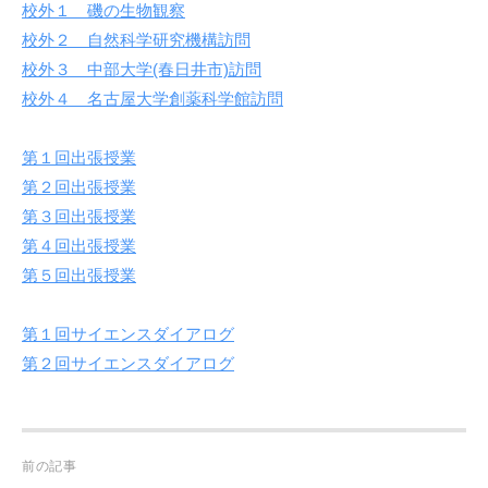
校外１ 磯の生物観察
校外２ 自然科学研究機構訪問
校外３ 中部大学(春日井市)訪問
校外４ 名古屋大学創薬科学館訪問
第１回出張授業
第２回出張授業
第３回出張授業
第４回出張授業
第５回出張授業
第１回サイエンスダイアログ
第２回サイエンスダイアログ
Post
前の記事