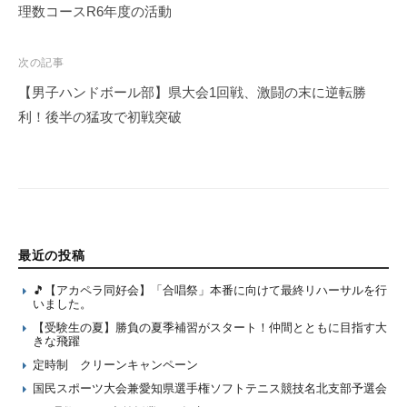
navigation
理数コースR6年度の活動
次の記事
【男子ハンドボール部】県大会1回戦、激闘の末に逆転勝
利！後半の猛攻で初戦突破
最近の投稿
🎵【アカペラ同好会】「合唱祭」本番に向けて最終リハーサルを行
いました。
【受験生の夏】勝負の夏季補習がスタート！仲間とともに目指す大
きな飛躍
定時制 クリーンキャンペーン
国民スポーツ大会兼愛知県選手権ソフトテニス競技名北支部予選会