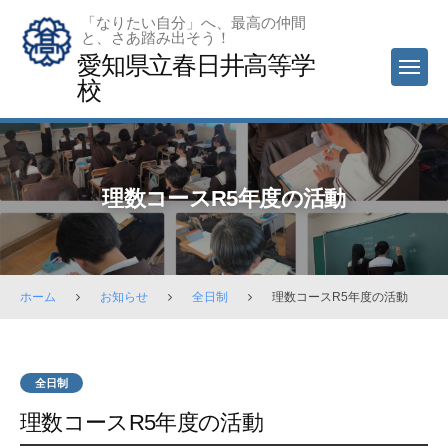
Skip
「なりたい自分」へ、最高の仲間
と、さあ踏み出そう！
to
愛知県立春日井高等学
content
MEN
校
理数コースR5年度の活動
ホーム
お知らせ
全日制
理数コースR5年度の活動
全日制
理数コースR5年度の活動